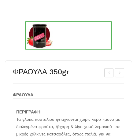
ΦΡΑΟΥΛΑ 350gr
ΓΡΙ
ΟΡ
ΟΣ
ΤΟ
ΦΡΑΟΥΛΑ
ΥΚ
ΚΑ
Ο
ΛΙ
ΠΕΡΙΓΡΑΦΗ
ΡΕ
350
Τα γλυκά κουταλιού φτιάχνονται χωρίς νερό -µόνο µε
ΤΣΕ
gr
διαλεγµένα φρούτα, ζάχαρη & λίγο χυµό λεµονιού- σε
ΛΙ
µικρές χάλκινες κατσαρόλες, όπως παλιά, για να