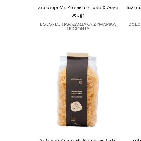
Στριφτάρι Με Κατσικίσιο Γάλα & Αυγά
Ταλιατ
360gr
DOLOPIA
,
ΠΑΡΑΔΟΣΙΑΚΑ ΖΥΜΑΡΙΚΑ
,
DOLO
ΠΡΟΪΟΝΤΑ
Χυλοπίτα Λεπτή Με Κατσικίσιο Γάλα
Χυλο